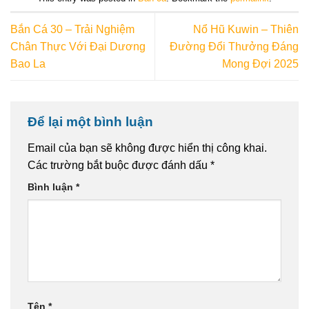
Bắn Cá 30 – Trải Nghiệm
Nổ Hũ Kuwin – Thiên
Chân Thực Với Đại Dương
Đường Đổi Thưởng Đáng
Bao La
Mong Đợi 2025
Để lại một bình luận
Email của bạn sẽ không được hiển thị công khai.
Các trường bắt buộc được đánh dấu
*
Bình luận
*
Tên
*