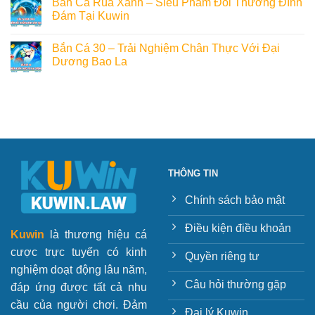
Bắn Cá Rùa Xanh – Siêu Phẩm Đổi Thưởng Đình
Đám Tại Kuwin
Bắn Cá 30 – Trải Nghiệm Chân Thực Với Đại
Dương Bao La
THÔNG TIN
Chính sách bảo mật
Điều kiện điều khoản
Kuwin
là thương hiệu cá
cược trực tuyến có kinh
Quyền riêng tư
nghiệm doạt động lâu năm,
Câu hỏi thường gặp
đáp ứng được tất cả nhu
cầu của người chơi. Đảm
Đại lý Kuwin