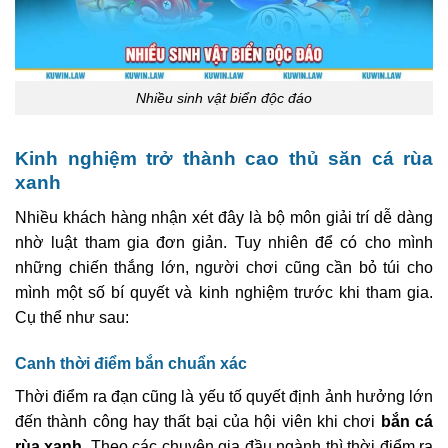
Nhiều sinh vật biển độc đáo
Kinh nghiệm trở thành cao thủ săn cá rùa
xanh
Nhiều khách hàng nhận xét đây là bộ môn giải trí dễ dàng
nhờ luật tham gia đơn giản. Tuy nhiên để có cho mình
những chiến thắng lớn, người chơi cũng cần bỏ túi cho
mình một số bí quyết và kinh nghiệm trước khi tham gia.
Cụ thể như sau:
Canh thời điểm bắn chuẩn xác
Thời điểm ra đạn cũng là yếu tố quyết định ảnh hưởng lớn
đến thành công hay thất bại của hội viên khi chơi
bắn cá
rùa xanh
. Theo các chuyên gia đầu ngành thì thời điểm ra