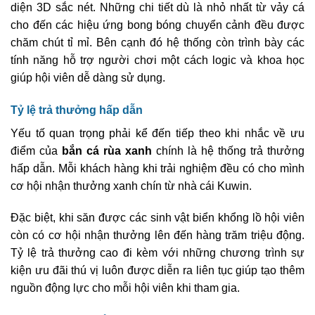
diện 3D sắc nét. Những chi tiết dù là nhỏ nhất từ vảy cá
cho đến các hiệu ứng bong bóng chuyển cảnh đều được
chăm chút tỉ mỉ. Bên cạnh đó hệ thống còn trình bày các
tính năng hỗ trợ người chơi một cách logic và khoa học
giúp hội viên dễ dàng sử dụng.
Tỷ lệ trả thưởng hấp dẫn
Yếu tố quan trọng phải kể đến tiếp theo khi nhắc về ưu
điểm của
bắn cá rùa xanh
chính là hệ thống trả thưởng
hấp dẫn. Mỗi khách hàng khi trải nghiệm đều có cho mình
cơ hội nhận thưởng xanh chín từ nhà cái Kuwin.
Đặc biệt, khi săn được các sinh vật biển khổng lồ hội viên
còn có cơ hội nhận thưởng lên đến hàng trăm triệu động.
Tỷ lệ trả thưởng cao đi kèm với những chương trình sự
kiện ưu đãi thú vị luôn được diễn ra liên tục giúp tạo thêm
nguồn động lực cho mỗi hội viên khi tham gia.