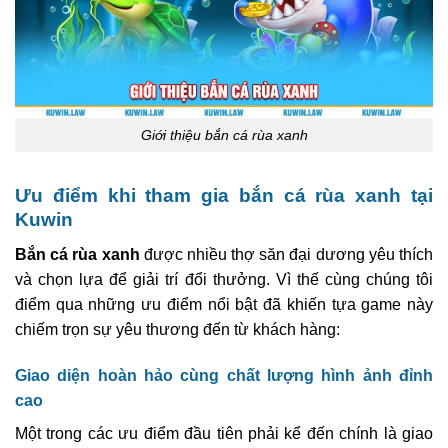
Giới thiệu bắn cá rùa xanh
Ưu điểm khi tham gia bắn cá rùa xanh tại
Kuwin
Bắn cá rùa xanh
được nhiều thợ săn đại dương yêu thích
và chọn lựa để giải trí đổi thưởng. Vì thế cùng chúng tôi
điểm qua những ưu điểm nổi bật đã khiến tựa game này
chiếm trọn sự yêu thương đến từ khách hàng:
Giao diện hoàn hảo cùng chất lượng hình ảnh đỉnh
cao
Một trong các ưu điểm đầu tiên phải kể đến chính là giao