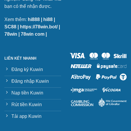
bạn có thể nhận được.
Xem thêm:
hi888
|
hi88
|
SC88
|
https://78win.bot/
|
78win
|
78win com
|
LIÊN KẾT NHANH
Đăng ký Kuwin
Đăng nhập Kuwin
Nạp tiền Kuwin
Rút tiền Kuwin
Tải app Kuwin