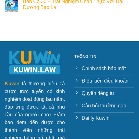
Bắn Cá 30 – Trải Nghiệm Chân Thực Với Đại
Dương Bao La
THÔNG TIN
Chính sách bảo mật
Điều kiện điều khoản
Kuwin
là thương hiệu cá
cược trực tuyến có kinh
Quyền riêng tư
nghiệm doạt động lâu năm,
Câu hỏi thường gặp
đáp ứng được tất cả nhu
cầu của người chơi. Đảm
Đại lý Kuwin
bảo đem đến được cho
thành viên những trải
nghiệm bùng nổ nhất mà