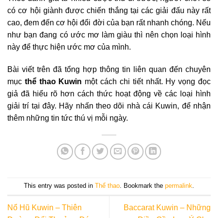
có cơ hội giành được chiến thắng tại các giải đấu này rất
cao, đem đến cơ hội đổi đời của bạn rất nhanh chóng. Nếu
như bạn đang có ước mơ làm giàu thì nên chọn loại hình
này để thực hiện ước mơ của mình.
Bài viết trên đã tổng hợp thông tin liên quan đến chuyên
mục
thể thao Kuwin
một cách chi tiết nhất. Hy vọng đọc
giả đã hiểu rõ hơn cách thức hoạt động về các loại hình
giải trí tại đây. Hãy nhấn theo dõi nhà cái Kuwin, để nhận
thêm những tin tức thú vị mỗi ngày.
This entry was posted in
Thể thao
. Bookmark the
permalink
.
Nổ Hũ Kuwin – Thiên
Baccarat Kuwin – Những