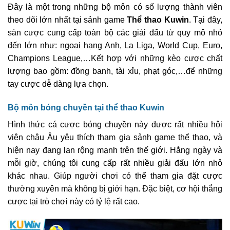
Đây là một trong những bộ môn có số lượng thành viên
theo dõi lớn nhất tại sảnh game
Thể thao Kuwin
. Tại đây,
sàn cược cung cấp toàn bộ các giải đấu từ quy mô nhỏ
đến lớn như: ngoại hạng Anh, La Liga, World Cup, Euro,
Champions League,…Kết hợp với những kèo cược chất
lượng bao gồm: đồng banh, tài xỉu, phạt góc,…để những
tay cược dễ dàng lựa chọn.
Bộ môn bóng chuyền tại thể thao Kuwin
Hình thức cá cược bóng chuyền này được rất nhiều hội
viên châu Âu yêu thích tham gia sảnh game thể thao, và
hiện nay đang lan rộng mạnh trên thế giới. Hằng ngày và
mỗi giờ, chúng tôi cung cấp rất nhiều giải đấu lớn nhỏ
khác nhau. Giúp người chơi có thể tham gia đặt cược
thường xuyên mà không bị giới hạn. Đặc biệt, cơ hội thắng
cược tại trò chơi này có tỷ lệ rất cao.