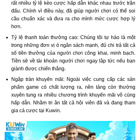
rất nhiều tỷ lệ kèo cược hấp dẫn khác nhau trước trận
đấu. Chính vì điều này, đã giúp người chơi có thể soi
cầu chuẩn xác và đưa ra cho mình mức cược hợp lý
hơn.
Tỷ lệ thanh toán thưởng cao: Chúng tôi tự hào là một
trong những đơn vị ó ngân sách mạnh, đủ chi trả tất cả
số tiền thưởng của người chơi công khai, minh bạch.
Tiền sẽ về tài khoản người chơi ngay lập tức nếu bạn
giành được chiến thắng.
Ngập tràn khuyến mãi: Ngoài việc cung cấp các sản
phẩm game có chất lượng ra, nền tảng còn thường
xuyên tung ra nhiều chương trình khuyến mãi vô cùng
hấp dẫn. Nhằm tri ân tất cả hội viên đã và đang tham
gia cá cược tại Kuwin.